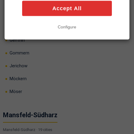
Biederitz
Accept All
Burg
Configure
Elbe-Parey
Genthin
Gommern
Jerichow
Möckern
Möser
Mansfeld-Südharz
Mansfeld-Südharz · 19 cities