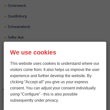
Osterwieck
Quedlinburg
Schwanebeck
Selke-Aue
Thale
We use cookies
Wegeleben
This website uses cookies to understand where our
Wernigerode
visitors come from. It also helps us improve the user
experience and further develop the website. By
clicking “Accept all” you give us your express
Jerichower Land
consent. You can adjust your consent individually
using “Configure” - this is also possible
subsequently under privacy.
Jerichower Land · 8 cities