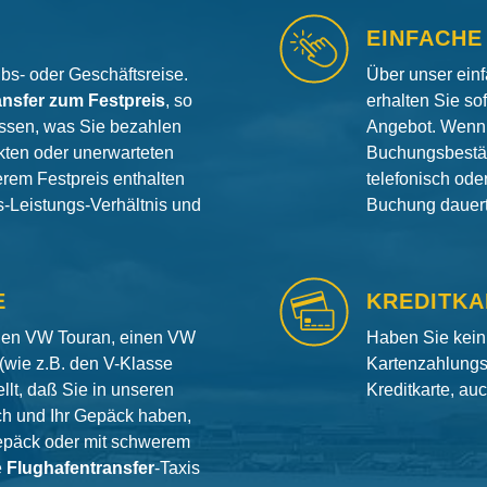
EINFACHE
aubs- oder Geschäftsreise.
Über unser ein
ansfer zum Festpreis
, so
erhalten Sie so
ssen, was Sie bezahlen
Angebot. Wenn 
ten oder unerwarteten
Buchungsbestät
erem Festpreis enthalten
telefonisch od
is-Leistungs-Verhältnis und
Buchung dauert 
E
KREDITKA
inen VW Touran, einen VW
Haben Sie kein
(wie z.B. den V-Klasse
Kartenzahlungs
llt, daß Sie in unseren
Kreditkarte, au
ch und Ihr Gepäck haben,
gepäck oder mit schwerem
e
Flughafentransfer
-Taxis