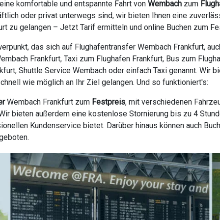
 eine komfortable und entspannte Fahrt von
Wembach
zum
Flugh
tlich oder privat unterwegs sind, wir bieten Ihnen eine zuverl
t zu gelangen – Jetzt Tarif ermitteln und online Buchen zum Fe
erpunkt, das sich auf Flughafentransfer Wembach Frankfurt, auc
embach Frankfurt, Taxi zum Flughafen Frankfurt, Bus zum Flughaf
nkfurt, Shuttle Service Wembach oder einfach Taxi genannt. Wir b
nell wie möglich an Ihr Ziel gelangen. Und so funktioniert's:
er
Wembach Frankfurt zum
Festpreis
, mit verschiedenen Fahrze
ir bieten außerdem eine kostenlose Stornierung bis zu 4 Stunde
ionellen Kundenservice bietet. Darüber hinaus können auch Buc
ngeboten.