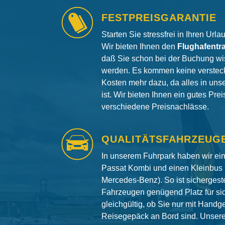
FESTPREISGARANTIE
Starten Sie stressfrei in Ihren Url
Wir bieten Ihnen den
Flughafentr
daß Sie schon bei der Buchung wi
werden. Es kommen keine versteck
Kosten mehr dazu, da alles in uns
ist. Wir bieten Ihnen ein gutes Pre
verschiedene Preisnachlässe.
QUALITÄTSFAHRZEUG
In unserem Fuhrpark haben wir e
Passat Kombi und einen Kleinbus 
Mercedes-Benz). So ist sichergeste
Fahrzeugen genügend Platz für si
gleichgültig, ob Sie nur mit Hand
Reisegepäck an Bord sind. Unser