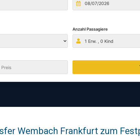
Anzahl Passagiere
1
Erw. ,
0
Kind
:
sfer Wembach Frankfurt zum Festpr