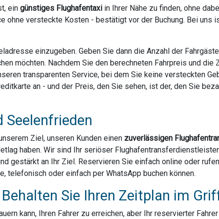
t, ein
günstiges Flughafentaxi
in Ihrer Nähe zu finden, ohne dab
e ohne versteckte Kosten - bestätigt vor der Buchung. Bei uns 
Zieladresse einzugeben. Geben Sie dann die Anzahl der Fahrgäst
chen möchten. Nachdem Sie den berechneten Fahrpreis und die Za
 unseren transparenten Service, bei dem Sie keine versteckten G
ditkarte an - und der Preis, den Sie sehen, ist der, den Sie bezahl
d Seelenfrieden
u unserem Ziel, unseren Kunden einen
zuverlässigen Flughafentra
Jetlag haben. Wir sind Ihr seriöser Flughafentransferdienstleis
und gestärkt an Ihr Ziel. Reservieren Sie einfach online oder ruf
ne, telefonisch oder einfach per WhatsApp buchen können.
Behalten Sie Ihren Zeitplan im Grif
ern kann, Ihren Fahrer zu erreichen, aber Ihr reservierter Fahre