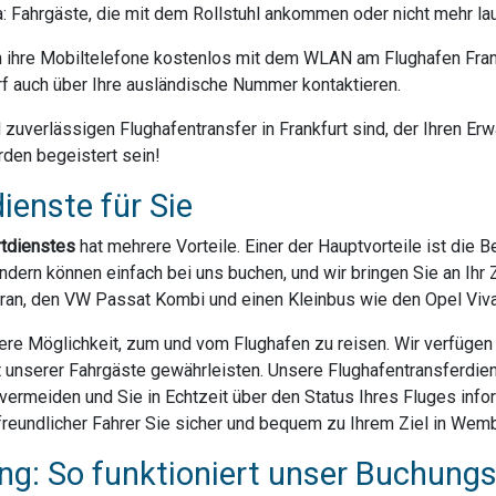
da: Fahrgäste, die mit dem Rollstuhl ankommen oder nicht mehr la
ihre Mobiltelefone kostenlos mit dem WLAN am Flughafen Frank
f auch über Ihre ausländische Nummer kontaktieren.
uverlässigen Flughafentransfer in Frankfurt sind, der Ihren Erwa
rden begeistert sein!
ienste für Sie
rtdienstes
hat mehrere Vorteile. Einer der Hauptvorteile ist die 
dern können einfach bei uns buchen, und wir bringen Sie an Ihr Z
ran, den VW Passat Kombi und einen Kleinbus wie den Opel Vivar
ere Möglichkeit, zum und vom Flughafen zu reisen. Wir verfügen ü
t unserer Fahrgäste gewährleisten. Unsere Flughafentransferdien
rmeiden und Sie in Echtzeit über den Status Ihres Fluges infor
reundlicher Fahrer Sie sicher und bequem zu Ihrem Ziel in Wemb
g: So funktioniert unser Buchung