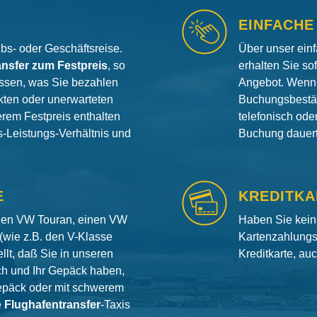
EINFACHE
aubs- oder Geschäftsreise.
Über unser ein
ansfer zum Festpreis
, so
erhalten Sie so
ssen, was Sie bezahlen
Angebot. Wenn 
ten oder unerwarteten
Buchungsbestät
erem Festpreis enthalten
telefonisch od
is-Leistungs-Verhältnis und
Buchung dauert 
E
KREDITKA
inen VW Touran, einen VW
Haben Sie kein
(wie z.B. den V-Klasse
Kartenzahlungs
llt, daß Sie in unseren
Kreditkarte, au
ch und Ihr Gepäck haben,
gepäck oder mit schwerem
e
Flughafentransfer
-Taxis