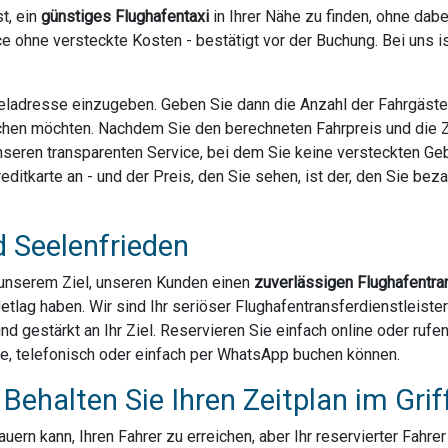
t, ein
günstiges Flughafentaxi
in Ihrer Nähe zu finden, ohne dab
e ohne versteckte Kosten - bestätigt vor der Buchung. Bei uns 
Zieladresse einzugeben. Geben Sie dann die Anzahl der Fahrgäst
chen möchten. Nachdem Sie den berechneten Fahrpreis und die Za
 unseren transparenten Service, bei dem Sie keine versteckten G
ditkarte an - und der Preis, den Sie sehen, ist der, den Sie bezahl
d Seelenfrieden
u unserem Ziel, unseren Kunden einen
zuverlässigen Flughafentra
Jetlag haben. Wir sind Ihr seriöser Flughafentransferdienstleist
und gestärkt an Ihr Ziel. Reservieren Sie einfach online oder ruf
ne, telefonisch oder einfach per WhatsApp buchen können.
Behalten Sie Ihren Zeitplan im Grif
ern kann, Ihren Fahrer zu erreichen, aber Ihr reservierter Fahre