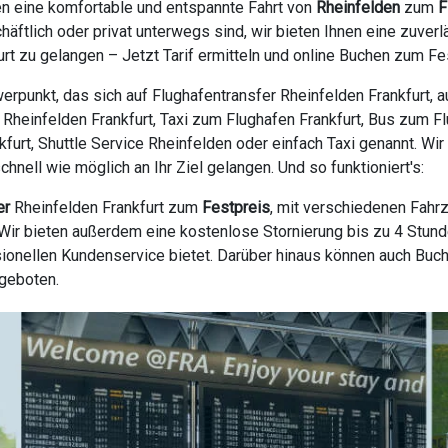
en eine komfortable und entspannte Fahrt von
Rheinfelden
zum
F
häftlich oder privat unterwegs sind, wir bieten Ihnen eine zuve
t zu gelangen – Jetzt Tarif ermitteln und online Buchen zum Fe
erpunkt, das sich auf Flughafentransfer Rheinfelden Frankfurt, 
e Rheinfelden Frankfurt, Taxi zum Flughafen Frankfurt, Bus zum F
nkfurt, Shuttle Service Rheinfelden oder einfach Taxi genannt. Wi
nell wie möglich an Ihr Ziel gelangen. Und so funktioniert's:
er
Rheinfelden Frankfurt zum
Festpreis
, mit verschiedenen Fahr
ir bieten außerdem eine kostenlose Stornierung bis zu 4 Stunde
ionellen Kundenservice bietet. Darüber hinaus können auch Buc
ngeboten.