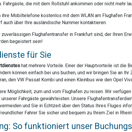
da: Fahrgäste, die mit dem Rollstuhl ankommen oder nicht mehr la
ihre Mobiltelefone kostenlos mit dem WLAN am Flughafen Frank
f auch über Ihre ausländische Nummer kontaktieren.
uverlässigen Flughafentransfer in Frankfurt sind, der Ihren Erwa
rden begeistert sein!
ienste für Sie
rtdienstes
hat mehrere Vorteile. Einer der Hauptvorteile ist die 
dern können einfach bei uns buchen, und wir bringen Sie an Ihr Z
ran, den VW Passat Kombi und einen Kleinbus wie den Opel Vivar
ere Möglichkeit, zum und vom Flughafen zu reisen. Wir verfügen ü
t unserer Fahrgäste gewährleisten. Unsere Flughafentransferdien
rmeiden und Sie in Echtzeit über den Status Ihres Fluges infor
eundlicher Fahrer Sie sicher und bequem zu Ihrem Ziel in Rheinf
g: So funktioniert unser Buchung