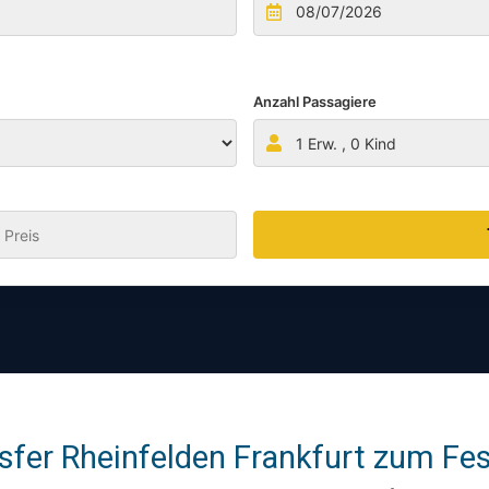
Anzahl Passagiere
1
Erw. ,
0
Kind
:
fer Rheinfelden Frankfurt zum Fest