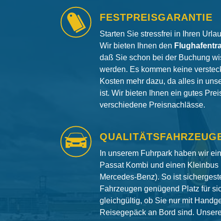
FESTPREISGARANTIE
Starten Sie stressfrei in Ihren Url
Wir bieten Ihnen den
Flughafentr
daß Sie schon bei der Buchung wi
werden. Es kommen keine versteck
Kosten mehr dazu, da alles in uns
ist. Wir bieten Ihnen ein gutes Pre
verschiedene Preisnachlässe.
QUALITÄTSFAHRZEUG
In unserem Fuhrpark haben wir e
Passat Kombi und einen Kleinbus 
Mercedes-Benz). So ist sichergeste
Fahrzeugen genügend Platz für si
gleichgültig, ob Sie nur mit Hand
Reisegepäck an Bord sind. Unser