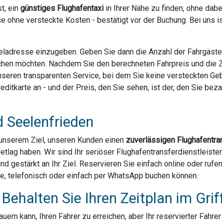
t, ein
günstiges Flughafentaxi
in Ihrer Nähe zu finden, ohne dab
e ohne versteckte Kosten - bestätigt vor der Buchung. Bei uns 
Zieladresse einzugeben. Geben Sie dann die Anzahl der Fahrgäst
chen möchten. Nachdem Sie den berechneten Fahrpreis und die Za
 unseren transparenten Service, bei dem Sie keine versteckten G
ditkarte an - und der Preis, den Sie sehen, ist der, den Sie bezahl
d Seelenfrieden
u unserem Ziel, unseren Kunden einen
zuverlässigen Flughafentra
Jetlag haben. Wir sind Ihr seriöser Flughafentransferdienstleist
und gestärkt an Ihr Ziel. Reservieren Sie einfach online oder ruf
ne, telefonisch oder einfach per WhatsApp buchen können.
Behalten Sie Ihren Zeitplan im Grif
ern kann, Ihren Fahrer zu erreichen, aber Ihr reservierter Fahre