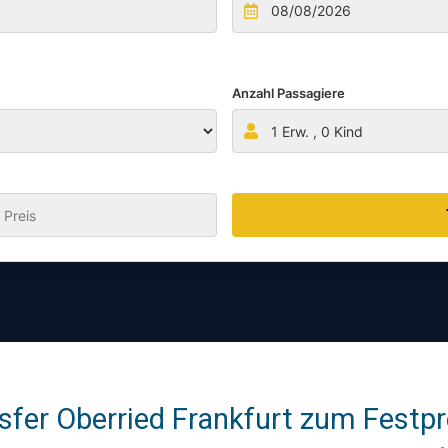
Anzahl Passagiere
1
Erw. ,
0
Kind
:
fer Oberried Frankfurt zum Festpre