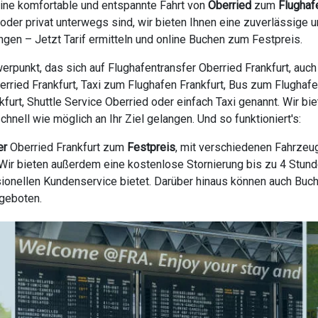
eine komfortable und entspannte Fahrt von
Oberried
zum
Flughaf
h oder privat unterwegs sind, wir bieten Ihnen eine zuverlässig
gen – Jetzt Tarif ermitteln und online Buchen zum Festpreis.
erpunkt, das sich auf Flughafentransfer Oberried Frankfurt, auc
berried Frankfurt, Taxi zum Flughafen Frankfurt, Bus zum Flughafe
nkfurt, Shuttle Service Oberried oder einfach Taxi genannt. Wir b
nell wie möglich an Ihr Ziel gelangen. Und so funktioniert's:
er
Oberried Frankfurt zum
Festpreis
, mit verschiedenen Fahrzeu
ir bieten außerdem eine kostenlose Stornierung bis zu 4 Stunde
ionellen Kundenservice bietet. Darüber hinaus können auch Buc
ngeboten.