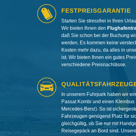
FESTPREISGARANTIE
Starten Sie stressfrei in Ihren Url
Wir bieten Ihnen den
Flughafentr
daß Sie schon bei der Buchung wi
werden. Es kommen keine versteck
Kosten mehr dazu, da alles in uns
ist. Wir bieten Ihnen ein gutes Pre
verschiedene Preisnachlässe.
QUALITÄTSFAHRZEUG
In unserem Fuhrpark haben wir e
Passat Kombi und einen Kleinbus 
Mercedes-Benz). So ist sichergeste
Fahrzeugen genügend Platz für si
gleichgültig, ob Sie nur mit Hand
Reisegepäck an Bord sind. Unser