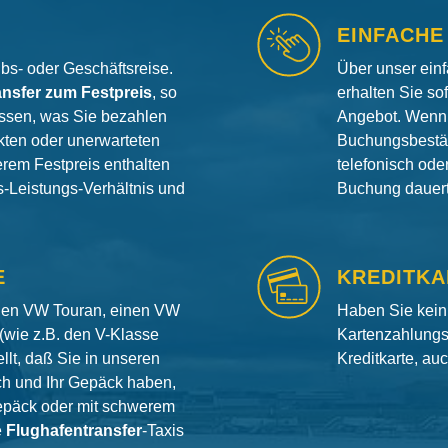
EINFACHE
aubs- oder Geschäftsreise.
Über unser ein
ansfer zum Festpreis
, so
erhalten Sie so
ssen, was Sie bezahlen
Angebot. Wenn 
ten oder unerwarteten
Buchungsbestät
erem Festpreis enthalten
telefonisch od
is-Leistungs-Verhältnis und
Buchung dauert 
E
KREDITKA
inen VW Touran, einen VW
Haben Sie kein
(wie z.B. den V-Klasse
Kartenzahlungs
llt, daß Sie in unseren
Kreditkarte, au
ch und Ihr Gepäck haben,
gepäck oder mit schwerem
e
Flughafentransfer
-Taxis