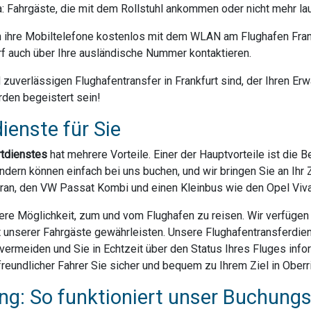
da: Fahrgäste, die mit dem Rollstuhl ankommen oder nicht mehr la
ihre Mobiltelefone kostenlos mit dem WLAN am Flughafen Frank
f auch über Ihre ausländische Nummer kontaktieren.
uverlässigen Flughafentransfer in Frankfurt sind, der Ihren Erwa
rden begeistert sein!
ienste für Sie
rtdienstes
hat mehrere Vorteile. Einer der Hauptvorteile ist die 
dern können einfach bei uns buchen, und wir bringen Sie an Ihr Z
ran, den VW Passat Kombi und einen Kleinbus wie den Opel Vivar
ere Möglichkeit, zum und vom Flughafen zu reisen. Wir verfügen ü
t unserer Fahrgäste gewährleisten. Unsere Flughafentransferdien
rmeiden und Sie in Echtzeit über den Status Ihres Fluges infor
eundlicher Fahrer Sie sicher und bequem zu Ihrem Ziel in Oberri
g: So funktioniert unser Buchung