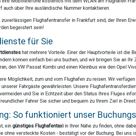
ihre Mobiltelefone kostenlos mit dem WLAN am Flughafen Frank
f auch über Ihre ausländische Nummer kontaktieren.
uverlässigen Flughafentransfer in Frankfurt sind, der Ihren Erwa
rden begeistert sein!
ienste für Sie
rtdienstes
hat mehrere Vorteile. Einer der Hauptvorteile ist die 
dern können einfach bei uns buchen, und wir bringen Sie an Ihr Z
ran, den VW Passat Kombi und einen Kleinbus wie den Opel Vivar
ere Möglichkeit, zum und vom Flughafen zu reisen. Wir verfügen ü
t unserer Fahrgäste gewährleisten. Unsere Flughafentransferdien
rmeiden und Sie in Echtzeit über den Status Ihres Fluges infor
eundlicher Fahrer Sie sicher und bequem zu Ihrem Ziel in Dreetz
g: So funktioniert unser Buchung
t, ein
günstiges Flughafentaxi
in Ihrer Nähe zu finden, ohne dab
e ohne versteckte Kosten - bestätigt vor der Buchung. Bei uns 