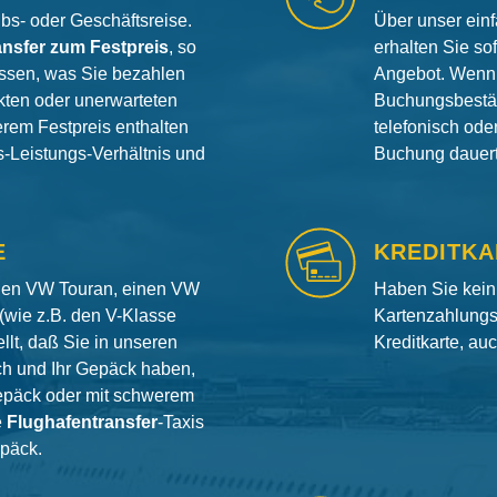
aubs- oder Geschäftsreise.
Über unser ein
ansfer zum Festpreis
, so
erhalten Sie so
ssen, was Sie bezahlen
Angebot. Wenn 
ten oder unerwarteten
Buchungsbestät
erem Festpreis enthalten
telefonisch od
is-Leistungs-Verhältnis und
Buchung dauert 
E
KREDITKA
inen VW Touran, einen VW
Haben Sie kein
(wie z.B. den V-Klasse
Kartenzahlungs
llt, daß Sie in unseren
Kreditkarte, au
ch und Ihr Gepäck haben,
gepäck oder mit schwerem
e
Flughafentransfer
-Taxis
epäck.