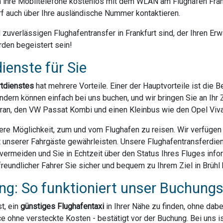
ihre Mobiltelefone kostenlos mit dem WLAN am Flughafen Frank
f auch über Ihre ausländische Nummer kontaktieren.
uverlässigen Flughafentransfer in Frankfurt sind, der Ihren Erwa
rden begeistert sein!
ienste für Sie
rtdienstes
hat mehrere Vorteile. Einer der Hauptvorteile ist die 
dern können einfach bei uns buchen, und wir bringen Sie an Ihr Z
ran, den VW Passat Kombi und einen Kleinbus wie den Opel Vivar
ere Möglichkeit, zum und vom Flughafen zu reisen. Wir verfügen ü
t unserer Fahrgäste gewährleisten. Unsere Flughafentransferdien
rmeiden und Sie in Echtzeit über den Status Ihres Fluges infor
eundlicher Fahrer Sie sicher und bequem zu Ihrem Ziel in Brühl 
g: So funktioniert unser Buchung
t, ein
günstiges Flughafentaxi
in Ihrer Nähe zu finden, ohne dab
e ohne versteckte Kosten - bestätigt vor der Buchung. Bei uns 