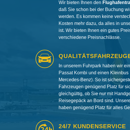
Wir bieten Ihnen den
Flughafentr
daß Sie schon bei der Buchung wi
werden. Es kommen keine versteck
Kosten mehr dazu, da alles in uns
ist. Wir bieten Ihnen ein gutes Pre
verschiedene Preisnachlässe.
QUALITÄTSFAHRZEUG
In unserem Fuhrpark haben wir e
Passat Kombi und einen Kleinbus 
Mercedes-Benz). So ist sichergeste
Fahrzeugen genügend Platz für si
gleichgültig, ob Sie nur mit Hand
Reisegepäck an Bord sind. Unser
haben genügend Platz für alles G
24/7 KUNDENSERVICE
24h