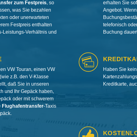
ansfer zum Festpreis
, so
erhalten Sie so
ssen, was Sie bezahlen
Angebot. Wenn 
ten oder unerwarteten
Buchungsbestät
erem Festpreis enthalten
telefonisch od
is-Leistungs-Verhältnis und
Buchung dauert 
E
KREDITKA
inen VW Touran, einen VW
Haben Sie kein
(wie z.B. den V-Klasse
Kartenzahlungs
llt, daß Sie in unseren
Kreditkarte, au
ch und Ihr Gepäck haben,
gepäck oder mit schwerem
e
Flughafentransfer
-Taxis
epäck.
KOSTENL