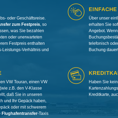
EINFACHE
aubs- oder Geschäftsreise.
Über unser ein
ansfer zum Festpreis
, so
erhalten Sie so
ssen, was Sie bezahlen
Angebot. Wenn 
ten oder unerwarteten
Buchungsbestät
erem Festpreis enthalten
telefonisch od
is-Leistungs-Verhältnis und
Buchung dauert 
E
KREDITKA
inen VW Touran, einen VW
Haben Sie kein
(wie z.B. den V-Klasse
Kartenzahlungs
llt, daß Sie in unseren
Kreditkarte, au
ch und Ihr Gepäck haben,
gepäck oder mit schwerem
e
Flughafentransfer
-Taxis