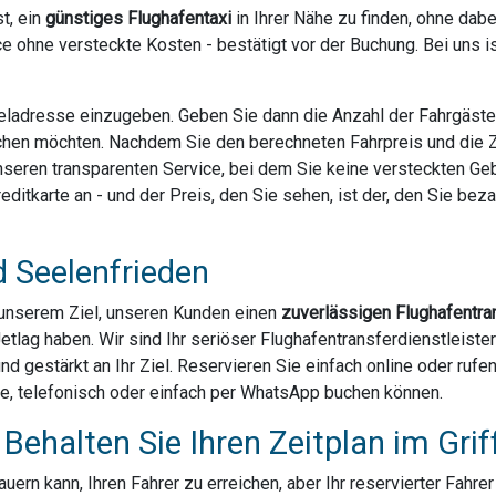
t, ein
günstiges Flughafentaxi
in Ihrer Nähe zu finden, ohne dab
e ohne versteckte Kosten - bestätigt vor der Buchung. Bei uns 
Zieladresse einzugeben. Geben Sie dann die Anzahl der Fahrgäst
chen möchten. Nachdem Sie den berechneten Fahrpreis und die Za
 unseren transparenten Service, bei dem Sie keine versteckten G
ditkarte an - und der Preis, den Sie sehen, ist der, den Sie bezahl
d Seelenfrieden
u unserem Ziel, unseren Kunden einen
zuverlässigen Flughafentra
Jetlag haben. Wir sind Ihr seriöser Flughafentransferdienstleis
und gestärkt an Ihr Ziel. Reservieren Sie einfach online oder ruf
ne, telefonisch oder einfach per WhatsApp buchen können.
Behalten Sie Ihren Zeitplan im Grif
ern kann, Ihren Fahrer zu erreichen, aber Ihr reservierter Fahre