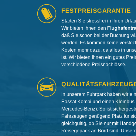
FESTPREISGARANTIE
Starten Sie stressfrei in Ihren Url
Wir bieten Ihnen den
Flughafentr
daß Sie schon bei der Buchung wi
werden. Es kommen keine versteck
Kosten mehr dazu, da alles in uns
ist. Wir bieten Ihnen ein gutes Pre
verschiedene Preisnachlässe.
QUALITÄTSFAHRZEUG
In unserem Fuhrpark haben wir e
Passat Kombi und einen Kleinbus 
Mercedes-Benz). So ist sichergeste
Fahrzeugen genügend Platz für si
gleichgültig, ob Sie nur mit Hand
Reisegepäck an Bord sind. Unser