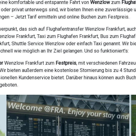
eine komfortable und entspannte Fahrt von
Wenzlow
zum
Flugha
 oder privat unterwegs sind, wir bieten Ihnen eine zuverlässig
gen – Jetzt Tarif ermitteln und online Buchen zum Festpreis.
erpunkt, das sich auf Flughafentransfer Wenzlow Frankfurt, auc
enzlow Frankfurt, Taxi zum Flughafen Frankfurt, Bus zum Flughaf
nkfurt, Shuttle Service Wenzlow oder einfach Taxi genannt. Wir b
nell wie möglich an Ihr Ziel gelangen. Und so funktioniert's:
er
Wenzlow Frankfurt zum
Festpreis
, mit verschiedenen Fahrzeu
ir bieten außerdem eine kostenlose Stornierung bis zu 4 Stunde
ionellen Kundenservice bietet. Darüber hinaus können auch Buc
ngeboten.