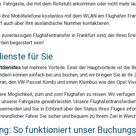
da: Fahrgäste, die mit dem Rollstuhl ankommen oder nicht mehr la
ihre Mobiltelefone kostenlos mit dem WLAN am Flughafen Frank
f auch über Ihre ausländische Nummer kontaktieren.
uverlässigen Flughafentransfer in Frankfurt sind, der Ihren Erwa
rden begeistert sein!
ienste für Sie
rtdienstes
hat mehrere Vorteile. Einer der Hauptvorteile ist die 
dern können einfach bei uns buchen, und wir bringen Sie an Ihr Z
ran, den VW Passat Kombi und einen Kleinbus wie den Opel Vivar
ere Möglichkeit, zum und vom Flughafen zu reisen. Wir verfügen ü
t unserer Fahrgäste gewährleisten. Unsere Flughafentransferdien
rmeiden und Sie in Echtzeit über den Status Ihres Fluges infor
reundlicher Fahrer Sie sicher und bequem zu Ihrem Ziel in Wenz
g: So funktioniert unser Buchung