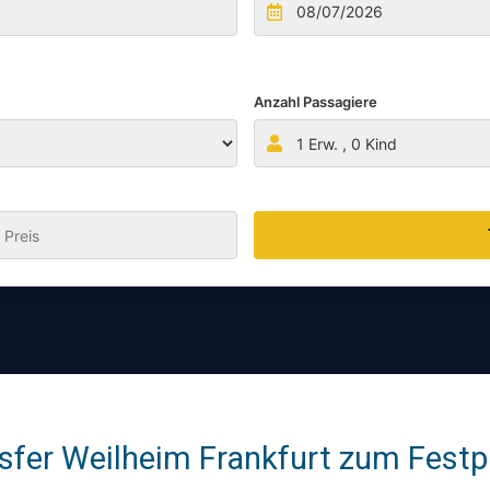
Anzahl Passagiere
1
Erw. ,
0
Kind
:
sfer Weilheim Frankfurt zum Festpr