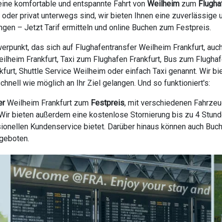
eine komfortable und entspannte Fahrt von
Weilheim
zum
Flugha
h oder privat unterwegs sind, wir bieten Ihnen eine zuverlässig
gen – Jetzt Tarif ermitteln und online Buchen zum Festpreis.
erpunkt, das sich auf Flughafentransfer Weilheim Frankfurt, auc
eilheim Frankfurt, Taxi zum Flughafen Frankfurt, Bus zum Flughaf
nkfurt, Shuttle Service Weilheim oder einfach Taxi genannt. Wir b
nell wie möglich an Ihr Ziel gelangen. Und so funktioniert's:
er
Weilheim Frankfurt zum
Festpreis
, mit verschiedenen Fahrzeu
ir bieten außerdem eine kostenlose Stornierung bis zu 4 Stunde
ionellen Kundenservice bietet. Darüber hinaus können auch Buc
ngeboten.