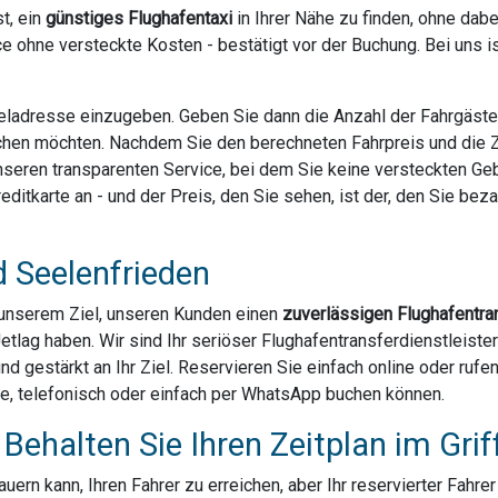
t, ein
günstiges Flughafentaxi
in Ihrer Nähe zu finden, ohne dab
e ohne versteckte Kosten - bestätigt vor der Buchung. Bei uns 
Zieladresse einzugeben. Geben Sie dann die Anzahl der Fahrgäst
chen möchten. Nachdem Sie den berechneten Fahrpreis und die Za
 unseren transparenten Service, bei dem Sie keine versteckten G
ditkarte an - und der Preis, den Sie sehen, ist der, den Sie bezahl
d Seelenfrieden
u unserem Ziel, unseren Kunden einen
zuverlässigen Flughafentra
Jetlag haben. Wir sind Ihr seriöser Flughafentransferdienstleist
und gestärkt an Ihr Ziel. Reservieren Sie einfach online oder ruf
ne, telefonisch oder einfach per WhatsApp buchen können.
Behalten Sie Ihren Zeitplan im Grif
ern kann, Ihren Fahrer zu erreichen, aber Ihr reservierter Fahre