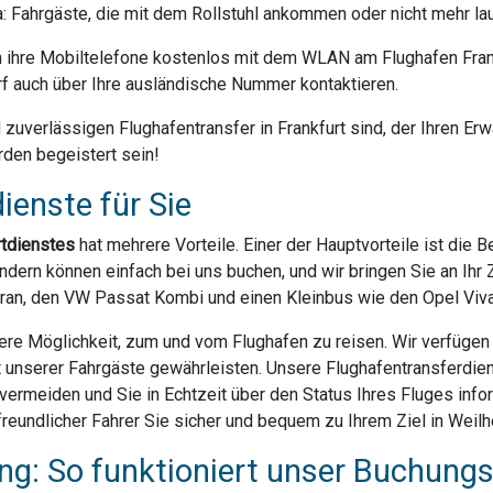
da: Fahrgäste, die mit dem Rollstuhl ankommen oder nicht mehr la
ihre Mobiltelefone kostenlos mit dem WLAN am Flughafen Frank
f auch über Ihre ausländische Nummer kontaktieren.
uverlässigen Flughafentransfer in Frankfurt sind, der Ihren Erwa
rden begeistert sein!
ienste für Sie
rtdienstes
hat mehrere Vorteile. Einer der Hauptvorteile ist die 
dern können einfach bei uns buchen, und wir bringen Sie an Ihr Z
ran, den VW Passat Kombi und einen Kleinbus wie den Opel Vivar
ere Möglichkeit, zum und vom Flughafen zu reisen. Wir verfügen ü
t unserer Fahrgäste gewährleisten. Unsere Flughafentransferdien
rmeiden und Sie in Echtzeit über den Status Ihres Fluges infor
reundlicher Fahrer Sie sicher und bequem zu Ihrem Ziel in Weilh
g: So funktioniert unser Buchung