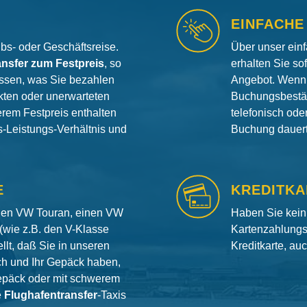
EINFACHE
aubs- oder Geschäftsreise.
Über unser ein
ansfer zum Festpreis
, so
erhalten Sie so
ssen, was Sie bezahlen
Angebot. Wenn 
ten oder unerwarteten
Buchungsbestät
erem Festpreis enthalten
telefonisch od
is-Leistungs-Verhältnis und
Buchung dauert 
E
KREDITKA
inen VW Touran, einen VW
Haben Sie kein
(wie z.B. den V-Klasse
Kartenzahlungs
llt, daß Sie in unseren
Kreditkarte, au
ch und Ihr Gepäck haben,
gepäck oder mit schwerem
e
Flughafentransfer
-Taxis