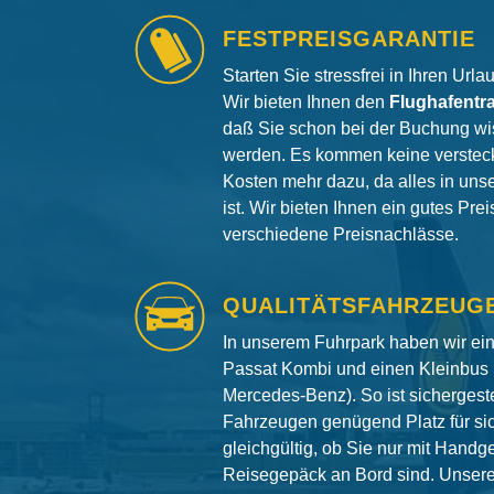
FESTPREISGARANTIE
Starten Sie stressfrei in Ihren Url
Wir bieten Ihnen den
Flughafentr
daß Sie schon bei der Buchung wi
werden. Es kommen keine versteck
Kosten mehr dazu, da alles in uns
ist. Wir bieten Ihnen ein gutes Pre
verschiedene Preisnachlässe.
QUALITÄTSFAHRZEUG
In unserem Fuhrpark haben wir e
Passat Kombi und einen Kleinbus 
Mercedes-Benz). So ist sichergeste
Fahrzeugen genügend Platz für si
gleichgültig, ob Sie nur mit Hand
Reisegepäck an Bord sind. Unser