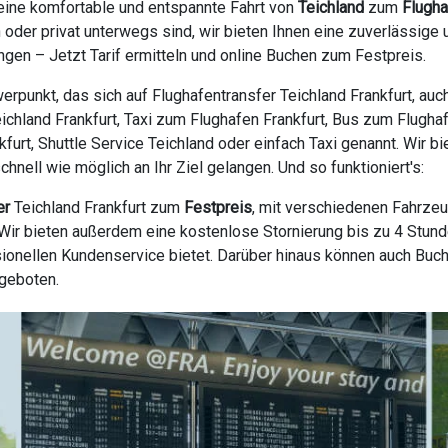
eine komfortable und entspannte Fahrt von
Teichland
zum
Flugha
ch oder privat unterwegs sind, wir bieten Ihnen eine zuverlässi
gen – Jetzt Tarif ermitteln und online Buchen zum Festpreis.
rpunkt, das sich auf Flughafentransfer Teichland Frankfurt, auc
Teichland Frankfurt, Taxi zum Flughafen Frankfurt, Bus zum Flugha
nkfurt, Shuttle Service Teichland oder einfach Taxi genannt. Wir 
nell wie möglich an Ihr Ziel gelangen. Und so funktioniert's:
er
Teichland Frankfurt zum
Festpreis
, mit verschiedenen Fahrzeu
ir bieten außerdem eine kostenlose Stornierung bis zu 4 Stunde
ionellen Kundenservice bietet. Darüber hinaus können auch Buc
ngeboten.