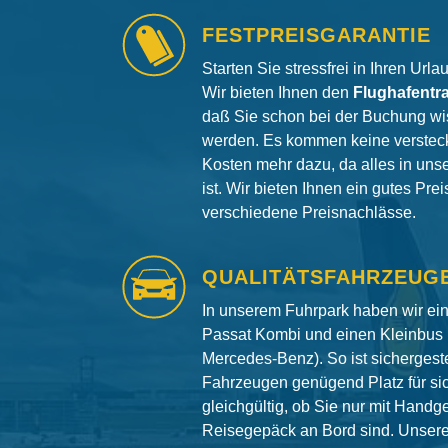
FESTPREISGARANTIE
Starten Sie stressfrei in Ihren Url
Wir bieten Ihnen den
Flughafentr
daß Sie schon bei der Buchung wi
werden. Es kommen keine versteck
Kosten mehr dazu, da alles in uns
ist. Wir bieten Ihnen ein gutes Pre
verschiedene Preisnachlässe.
QUALITÄTSFAHRZEUG
In unserem Fuhrpark haben wir e
Passat Kombi und einen Kleinbus 
Mercedes-Benz). So ist sichergeste
Fahrzeugen genügend Platz für si
gleichgültig, ob Sie nur mit Hand
Reisegepäck an Bord sind. Unser