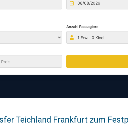
Anzahl Passagiere
1
Erw. ,
0
Kind
:
fer Teichland Frankfurt zum Festpr