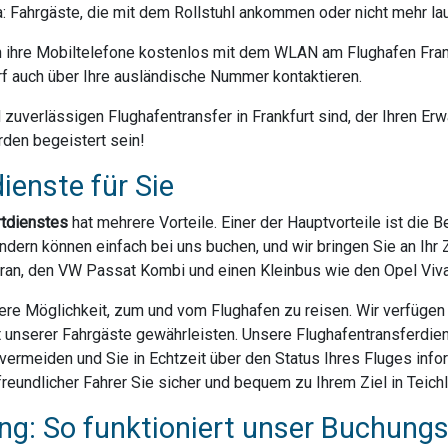
da: Fahrgäste, die mit dem Rollstuhl ankommen oder nicht mehr la
ihre Mobiltelefone kostenlos mit dem WLAN am Flughafen Frank
f auch über Ihre ausländische Nummer kontaktieren.
uverlässigen Flughafentransfer in Frankfurt sind, der Ihren Erwa
rden begeistert sein!
ienste für Sie
rtdienstes
hat mehrere Vorteile. Einer der Hauptvorteile ist die 
dern können einfach bei uns buchen, und wir bringen Sie an Ihr Z
ran, den VW Passat Kombi und einen Kleinbus wie den Opel Vivar
ere Möglichkeit, zum und vom Flughafen zu reisen. Wir verfügen ü
t unserer Fahrgäste gewährleisten. Unsere Flughafentransferdien
rmeiden und Sie in Echtzeit über den Status Ihres Fluges infor
eundlicher Fahrer Sie sicher und bequem zu Ihrem Ziel in Teichl
g: So funktioniert unser Buchung