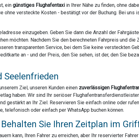
t, ein
günstiges Flughafentaxi
in Ihrer Nähe zu finden, ohne dab
e ohne versteckte Kosten - bestätigt vor der Buchung. Bei uns 
Zieladresse einzugeben. Geben Sie dann die Anzahl der Fahrgäst
chen möchten. Nachdem Sie den berechneten Fahrpreis und die Za
 unseren transparenten Service, bei dem Sie keine versteckten G
ditkarte an - und der Preis, den Sie sehen, ist der, den Sie bezahl
d Seelenfrieden
u unserem Ziel, unseren Kunden einen
zuverlässigen Flughafentra
Jetlag haben. Wir sind Ihr seriöser Flughafentransferdienstleist
und gestärkt an Ihr Ziel. Reservieren Sie einfach online oder ruf
ne, telefonisch oder einfach per WhatsApp buchen können.
Behalten Sie Ihren Zeitplan im Grif
ern kann, Ihren Fahrer zu erreichen, aber Ihr reservierter Fahre