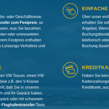
EINFACHE
aubs- oder Geschäftsreise.
Über unser ein
ansfer zum Festpreis
, so
erhalten Sie so
ssen, was Sie bezahlen
Angebot. Wenn 
ten oder unerwarteten
Buchungsbestät
erem Festpreis enthalten
telefonisch od
is-Leistungs-Verhältnis und
Buchung dauert 
E
KREDITKA
inen VW Touran, einen VW
Haben Sie kein
(wie z.B. den V-Klasse
Kartenzahlungs
llt, daß Sie in unseren
Kreditkarte, au
ch und Ihr Gepäck haben,
gepäck oder mit schwerem
e
Flughafentransfer
-Taxis