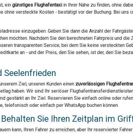
t, ein
günstiges Flughafentaxi
in Ihrer Nähe zu finden, ohne dab
e ohne versteckte Kosten - bestätigt vor der Buchung. Bei uns 
Zieladresse einzugeben. Geben Sie dann die Anzahl der Fahrgäst
chen möchten. Nachdem Sie den berechneten Fahrpreis und die Za
 unseren transparenten Service, bei dem Sie keine versteckten G
ditkarte an - und der Preis, den Sie sehen, ist der, den Sie bezahl
d Seelenfrieden
u unserem Ziel, unseren Kunden einen
zuverlässigen Flughafentra
Jetlag haben. Wir sind Ihr seriöser Flughafentransferdienstleist
und gestärkt an Ihr Ziel. Reservieren Sie einfach online oder ruf
ne, telefonisch oder einfach per WhatsApp buchen können.
Behalten Sie Ihren Zeitplan im Grif
ern kann, Ihren Fahrer zu erreichen, aber Ihr reservierter Fahre