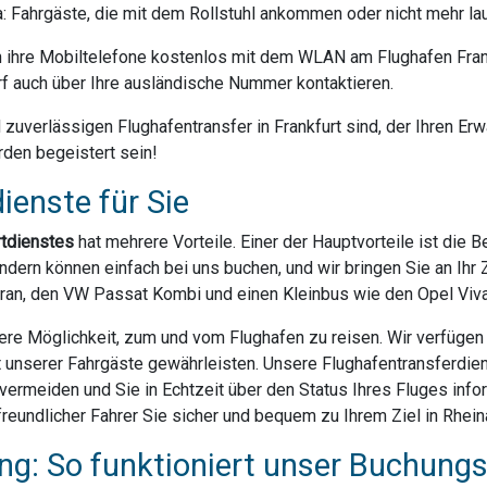
da: Fahrgäste, die mit dem Rollstuhl ankommen oder nicht mehr la
ihre Mobiltelefone kostenlos mit dem WLAN am Flughafen Frank
f auch über Ihre ausländische Nummer kontaktieren.
uverlässigen Flughafentransfer in Frankfurt sind, der Ihren Erwa
rden begeistert sein!
ienste für Sie
rtdienstes
hat mehrere Vorteile. Einer der Hauptvorteile ist die 
dern können einfach bei uns buchen, und wir bringen Sie an Ihr Z
ran, den VW Passat Kombi und einen Kleinbus wie den Opel Vivar
ere Möglichkeit, zum und vom Flughafen zu reisen. Wir verfügen ü
t unserer Fahrgäste gewährleisten. Unsere Flughafentransferdien
rmeiden und Sie in Echtzeit über den Status Ihres Fluges infor
eundlicher Fahrer Sie sicher und bequem zu Ihrem Ziel in Rheina
g: So funktioniert unser Buchung