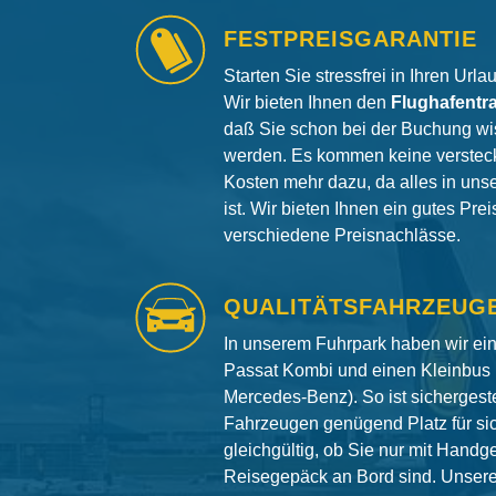
FESTPREISGARANTIE
Starten Sie stressfrei in Ihren Url
Wir bieten Ihnen den
Flughafentr
daß Sie schon bei der Buchung wi
werden. Es kommen keine versteck
Kosten mehr dazu, da alles in uns
ist. Wir bieten Ihnen ein gutes Pre
verschiedene Preisnachlässe.
QUALITÄTSFAHRZEUG
In unserem Fuhrpark haben wir e
Passat Kombi und einen Kleinbus 
Mercedes-Benz). So ist sichergeste
Fahrzeugen genügend Platz für si
gleichgültig, ob Sie nur mit Hand
Reisegepäck an Bord sind. Unser