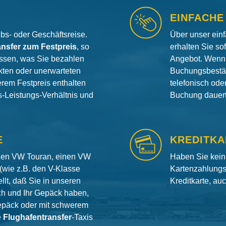
EINFACHE
aubs- oder Geschäftsreise.
Über unser ein
ansfer zum Festpreis
, so
erhalten Sie so
ssen, was Sie bezahlen
Angebot. Wenn 
ten oder unerwarteten
Buchungsbestät
erem Festpreis enthalten
telefonisch od
is-Leistungs-Verhältnis und
Buchung dauert 
E
KREDITKA
inen VW Touran, einen VW
Haben Sie kein
(wie z.B. den V-Klasse
Kartenzahlungs
llt, daß Sie in unseren
Kreditkarte, au
ch und Ihr Gepäck haben,
gepäck oder mit schwerem
e
Flughafentransfer
-Taxis