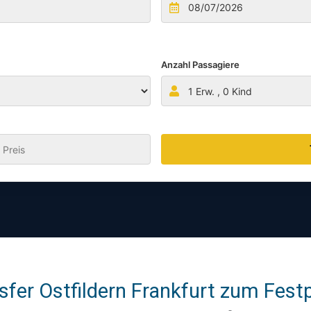
Anzahl Passagiere
1
Erw. ,
0
Kind
:
fer Ostfildern Frankfurt zum Festp