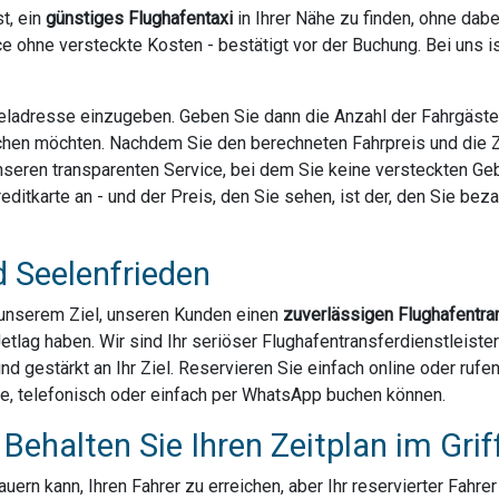
t, ein
günstiges Flughafentaxi
in Ihrer Nähe zu finden, ohne dab
e ohne versteckte Kosten - bestätigt vor der Buchung. Bei uns 
Zieladresse einzugeben. Geben Sie dann die Anzahl der Fahrgäst
chen möchten. Nachdem Sie den berechneten Fahrpreis und die Za
 unseren transparenten Service, bei dem Sie keine versteckten G
ditkarte an - und der Preis, den Sie sehen, ist der, den Sie bezahl
d Seelenfrieden
u unserem Ziel, unseren Kunden einen
zuverlässigen Flughafentra
Jetlag haben. Wir sind Ihr seriöser Flughafentransferdienstleiste
und gestärkt an Ihr Ziel. Reservieren Sie einfach online oder ruf
ne, telefonisch oder einfach per WhatsApp buchen können.
Behalten Sie Ihren Zeitplan im Grif
ern kann, Ihren Fahrer zu erreichen, aber Ihr reservierter Fahre