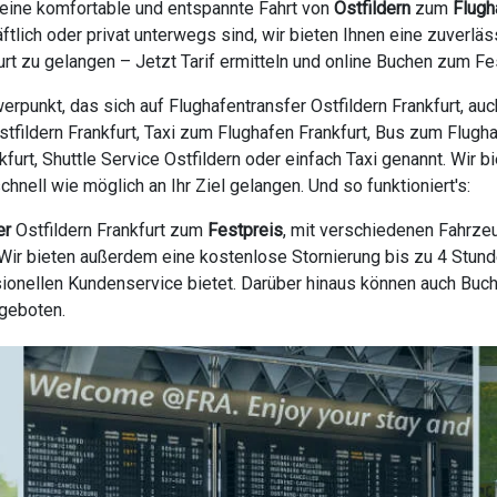
 eine komfortable und entspannte Fahrt von
Ostfildern
zum
Flugh
äftlich oder privat unterwegs sind, wir bieten Ihnen eine zuver
t zu gelangen – Jetzt Tarif ermitteln und online Buchen zum Fe
rpunkt, das sich auf Flughafentransfer Ostfildern Frankfurt, au
Ostfildern Frankfurt, Taxi zum Flughafen Frankfurt, Bus zum Flugh
kfurt, Shuttle Service Ostfildern oder einfach Taxi genannt. Wir 
nell wie möglich an Ihr Ziel gelangen. Und so funktioniert's:
er
Ostfildern Frankfurt zum
Festpreis
, mit verschiedenen Fahrze
ir bieten außerdem eine kostenlose Stornierung bis zu 4 Stunde
ionellen Kundenservice bietet. Darüber hinaus können auch Buc
ngeboten.