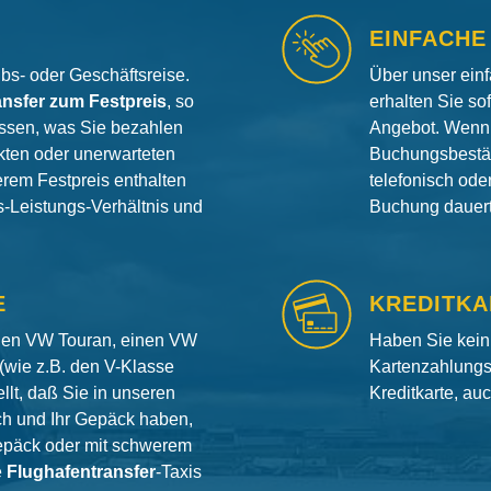
EINFACHE
aubs- oder Geschäftsreise.
Über unser ein
ansfer zum Festpreis
, so
erhalten Sie so
ssen, was Sie bezahlen
Angebot. Wenn 
ten oder unerwarteten
Buchungsbestät
erem Festpreis enthalten
telefonisch od
is-Leistungs-Verhältnis und
Buchung dauert 
E
KREDITKA
inen VW Touran, einen VW
Haben Sie kein
(wie z.B. den V-Klasse
Kartenzahlungs
llt, daß Sie in unseren
Kreditkarte, au
ch und Ihr Gepäck haben,
gepäck oder mit schwerem
e
Flughafentransfer
-Taxis