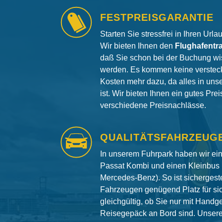
FESTPREISGARANTIE
Starten Sie stressfrei in Ihren Url
Wir bieten Ihnen den
Flughafentr
daß Sie schon bei der Buchung wi
werden. Es kommen keine versteck
Kosten mehr dazu, da alles in uns
ist. Wir bieten Ihnen ein gutes Pre
verschiedene Preisnachlässe.
QUALITÄTSFAHRZEUG
In unserem Fuhrpark haben wir e
Passat Kombi und einen Kleinbus 
Mercedes-Benz). So ist sichergeste
Fahrzeugen genügend Platz für si
gleichgültig, ob Sie nur mit Hand
Reisegepäck an Bord sind. Unser