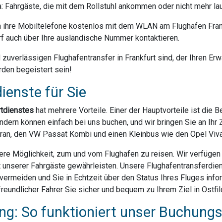
da: Fahrgäste, die mit dem Rollstuhl ankommen oder nicht mehr la
ihre Mobiltelefone kostenlos mit dem WLAN am Flughafen Frank
f auch über Ihre ausländische Nummer kontaktieren.
uverlässigen Flughafentransfer in Frankfurt sind, der Ihren Erwa
rden begeistert sein!
ienste für Sie
rtdienstes
hat mehrere Vorteile. Einer der Hauptvorteile ist die 
dern können einfach bei uns buchen, und wir bringen Sie an Ihr Z
ran, den VW Passat Kombi und einen Kleinbus wie den Opel Vivar
ere Möglichkeit, zum und vom Flughafen zu reisen. Wir verfügen ü
t unserer Fahrgäste gewährleisten. Unsere Flughafentransferdien
rmeiden und Sie in Echtzeit über den Status Ihres Fluges infor
eundlicher Fahrer Sie sicher und bequem zu Ihrem Ziel in Ostfild
g: So funktioniert unser Buchung