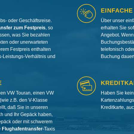
EINFACHE
aubs- oder Geschäftsreise.
Über unser ein
ansfer zum Festpreis
, so
erhalten Sie so
ssen, was Sie bezahlen
Angebot. Wenn 
ten oder unerwarteten
Buchungsbestät
erem Festpreis enthalten
telefonisch od
is-Leistungs-Verhältnis und
Buchung dauert 
E
KREDITKA
inen VW Touran, einen VW
Haben Sie kein
(wie z.B. den V-Klasse
Kartenzahlungs
llt, daß Sie in unseren
Kreditkarte, au
ch und Ihr Gepäck haben,
gepäck oder mit schwerem
e
Flughafentransfer
-Taxis