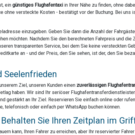
t, ein
günstiges Flughafentaxi
in Ihrer Nähe zu finden, ohne dab
e ohne versteckte Kosten - bestätigt vor der Buchung. Bei uns 
Zieladresse einzugeben. Geben Sie dann die Anzahl der Fahrgäst
chen möchten. Nachdem Sie den berechneten Fahrpreis und die Za
 unseren transparenten Service, bei dem Sie keine versteckten G
ditkarte an - und der Preis, den Sie sehen, ist der, den Sie bezahl
d Seelenfrieden
u unserem Ziel, unseren Kunden einen
zuverlässigen Flughafentra
Jetlag haben. Wir sind Ihr seriöser Flughafentransferdienstleis
und gestärkt an Ihr Ziel. Reservieren Sie einfach online oder ruf
ne, telefonisch oder einfach per WhatsApp buchen können.
Behalten Sie Ihren Zeitplan im Grif
ern kann, Ihren Fahrer zu erreichen, aber Ihr reservierter Fahre