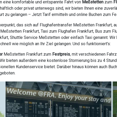
en eine komfortable und entspannte Fahrt von
Meßstetten
zum
F
äftlich oder privat unterwegs sind, wir bieten Ihnen eine zuve
t zu gelangen – Jetzt Tarif ermitteln und online Buchen zum Fe
erpunkt, das sich auf Flughafentransfer Meßstetten Frankfurt, a
e Meßstetten Frankfurt, Taxi zum Flughafen Frankfurt, Bus zum Fl
nkfurt, Shuttle Service Meßstetten oder einfach Taxi genannt. Wir
nell wie möglich an Ihr Ziel gelangen. Und so funktioniert's:
er
Meßstetten Frankfurt zum
Festpreis
, mit verschiedenen Fahr
ir bieten außerdem eine kostenlose Stornierung bis zu 4 Stunde
ionellen Kundenservice bietet. Darüber hinaus können auch Buc
ngeboten.