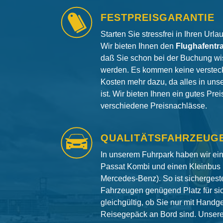
FESTPREISGARANTIE
Starten Sie stressfrei in Ihren Url
Wir bieten Ihnen den
Flughafentr
daß Sie schon bei der Buchung wi
werden. Es kommen keine versteck
Kosten mehr dazu, da alles in uns
ist. Wir bieten Ihnen ein gutes Pre
verschiedene Preisnachlässe.
QUALITÄTSFAHRZEUG
In unserem Fuhrpark haben wir e
Passat Kombi und einen Kleinbus 
Mercedes-Benz). So ist sichergeste
Fahrzeugen genügend Platz für si
gleichgültig, ob Sie nur mit Hand
Reisegepäck an Bord sind. Unser