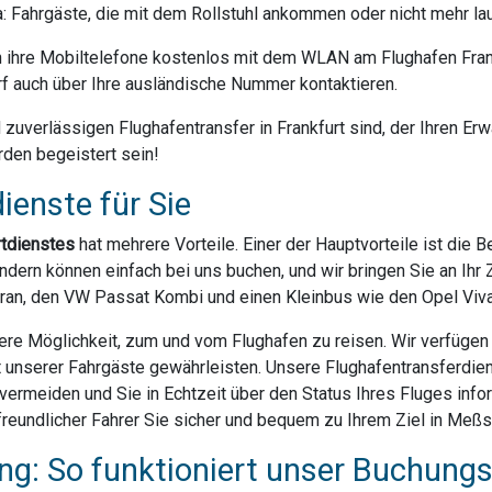
da: Fahrgäste, die mit dem Rollstuhl ankommen oder nicht mehr la
ihre Mobiltelefone kostenlos mit dem WLAN am Flughafen Frank
f auch über Ihre ausländische Nummer kontaktieren.
uverlässigen Flughafentransfer in Frankfurt sind, der Ihren Erwa
rden begeistert sein!
ienste für Sie
rtdienstes
hat mehrere Vorteile. Einer der Hauptvorteile ist die 
dern können einfach bei uns buchen, und wir bringen Sie an Ihr Z
ran, den VW Passat Kombi und einen Kleinbus wie den Opel Vivar
ere Möglichkeit, zum und vom Flughafen zu reisen. Wir verfügen ü
t unserer Fahrgäste gewährleisten. Unsere Flughafentransferdien
rmeiden und Sie in Echtzeit über den Status Ihres Fluges infor
reundlicher Fahrer Sie sicher und bequem zu Ihrem Ziel in Meßst
g: So funktioniert unser Buchung