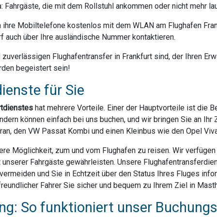
da: Fahrgäste, die mit dem Rollstuhl ankommen oder nicht mehr la
ihre Mobiltelefone kostenlos mit dem WLAN am Flughafen Frank
f auch über Ihre ausländische Nummer kontaktieren.
uverlässigen Flughafentransfer in Frankfurt sind, der Ihren Erwa
rden begeistert sein!
ienste für Sie
rtdienstes
hat mehrere Vorteile. Einer der Hauptvorteile ist die 
dern können einfach bei uns buchen, und wir bringen Sie an Ihr Z
ran, den VW Passat Kombi und einen Kleinbus wie den Opel Vivar
ere Möglichkeit, zum und vom Flughafen zu reisen. Wir verfügen ü
t unserer Fahrgäste gewährleisten. Unsere Flughafentransferdien
rmeiden und Sie in Echtzeit über den Status Ihres Fluges infor
reundlicher Fahrer Sie sicher und bequem zu Ihrem Ziel in Masth
g: So funktioniert unser Buchung