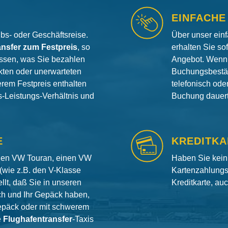
EINFACHE
aubs- oder Geschäftsreise.
Über unser ein
ansfer zum Festpreis
, so
erhalten Sie so
ssen, was Sie bezahlen
Angebot. Wenn 
ten oder unerwarteten
Buchungsbestät
erem Festpreis enthalten
telefonisch od
is-Leistungs-Verhältnis und
Buchung dauert 
E
KREDITKA
inen VW Touran, einen VW
Haben Sie kein
(wie z.B. den V-Klasse
Kartenzahlungs
llt, daß Sie in unseren
Kreditkarte, au
ch und Ihr Gepäck haben,
gepäck oder mit schwerem
e
Flughafentransfer
-Taxis