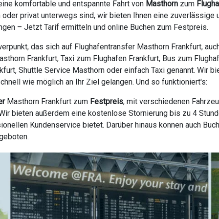
eine komfortable und entspannte Fahrt von
Masthorn
zum
Flugha
h oder privat unterwegs sind, wir bieten Ihnen eine zuverlässig
gen – Jetzt Tarif ermitteln und online Buchen zum Festpreis.
erpunkt, das sich auf Flughafentransfer Masthorn Frankfurt, auc
Masthorn Frankfurt, Taxi zum Flughafen Frankfurt, Bus zum Flughaf
nkfurt, Shuttle Service Masthorn oder einfach Taxi genannt. Wir b
nell wie möglich an Ihr Ziel gelangen. Und so funktioniert's:
er
Masthorn Frankfurt zum
Festpreis
, mit verschiedenen Fahrzeu
ir bieten außerdem eine kostenlose Stornierung bis zu 4 Stunde
ionellen Kundenservice bietet. Darüber hinaus können auch Buc
ngeboten.