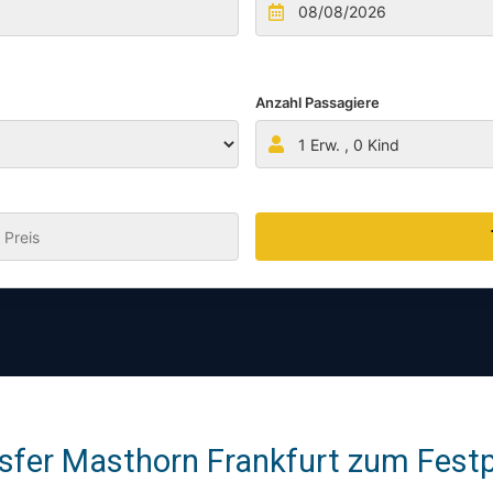
Anzahl Passagiere
1
Erw. ,
0
Kind
:
sfer Masthorn Frankfurt zum Festpr