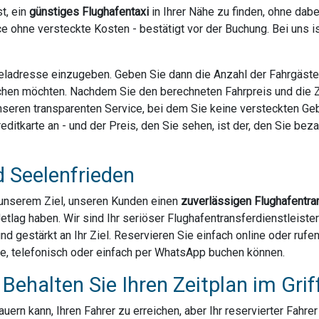
t, ein
günstiges Flughafentaxi
in Ihrer Nähe zu finden, ohne dab
e ohne versteckte Kosten - bestätigt vor der Buchung. Bei uns 
Zieladresse einzugeben. Geben Sie dann die Anzahl der Fahrgäst
chen möchten. Nachdem Sie den berechneten Fahrpreis und die Za
 unseren transparenten Service, bei dem Sie keine versteckten G
ditkarte an - und der Preis, den Sie sehen, ist der, den Sie bezahl
d Seelenfrieden
u unserem Ziel, unseren Kunden einen
zuverlässigen Flughafentra
Jetlag haben. Wir sind Ihr seriöser Flughafentransferdienstleist
und gestärkt an Ihr Ziel. Reservieren Sie einfach online oder ruf
ne, telefonisch oder einfach per WhatsApp buchen können.
Behalten Sie Ihren Zeitplan im Grif
ern kann, Ihren Fahrer zu erreichen, aber Ihr reservierter Fahre