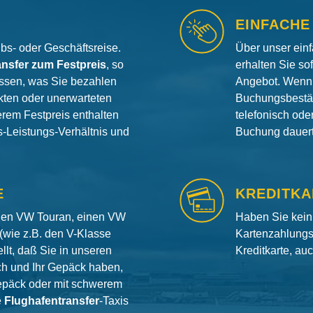
EINFACHE
aubs- oder Geschäftsreise.
Über unser ein
ansfer zum Festpreis
, so
erhalten Sie so
ssen, was Sie bezahlen
Angebot. Wenn 
ten oder unerwarteten
Buchungsbestät
erem Festpreis enthalten
telefonisch od
is-Leistungs-Verhältnis und
Buchung dauert 
E
KREDITKA
inen VW Touran, einen VW
Haben Sie kein
(wie z.B. den V-Klasse
Kartenzahlungs
llt, daß Sie in unseren
Kreditkarte, au
ch und Ihr Gepäck haben,
gepäck oder mit schwerem
e
Flughafentransfer
-Taxis