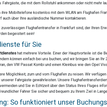
da: Fahrgäste, die mit dem Rollstuhl ankommen oder nicht mehr la
ihre Mobiltelefone kostenlos mit dem WLAN am Flughafen Frank
f auch über Ihre ausländische Nummer kontaktieren.
uverlässigen Flughafentransfer in Frankfurt sind, der Ihren Erwa
rden begeistert sein!
ienste für Sie
rtdienstes
hat mehrere Vorteile. Einer der Hauptvorteile ist die 
dern können einfach bei uns buchen, und wir bringen Sie an Ihr Z
ran, den VW Passat Kombi und einen Kleinbus wie den Opel Vivar
ere Möglichkeit, zum und vom Flughafen zu reisen. Wir verfügen ü
t unserer Fahrgäste gewährleisten. Unsere Flughafentransferdien
rmeiden und Sie in Echtzeit über den Status Ihres Fluges infor
reundlicher Fahrer Sie sicher und bequem zu Ihrem Ziel in Lange
g: So funktioniert unser Buchung