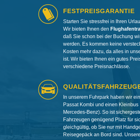
FESTPREISGARANTIE
Starten Sie stressfrei in Ihren Url
Wir bieten Ihnen den
Flughafentr
daß Sie schon bei der Buchung wi
werden. Es kommen keine versteck
Kosten mehr dazu, da alles in uns
ist. Wir bieten Ihnen ein gutes Pre
verschiedene Preisnachlässe.
QUALITÄTSFAHRZEUG
In unserem Fuhrpark haben wir e
Passat Kombi und einen Kleinbus 
Mercedes-Benz). So ist sichergeste
Fahrzeugen genügend Platz für si
gleichgültig, ob Sie nur mit Hand
Reisegepäck an Bord sind. Unser