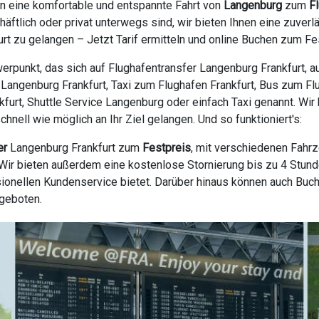
en eine komfortable und entspannte Fahrt von
Langenburg
zum
F
äftlich oder privat unterwegs sind, wir bieten Ihnen eine zuve
t zu gelangen – Jetzt Tarif ermitteln und online Buchen zum Fe
erpunkt, das sich auf Flughafentransfer Langenburg Frankfurt, a
e Langenburg Frankfurt, Taxi zum Flughafen Frankfurt, Bus zum Fl
nkfurt, Shuttle Service Langenburg oder einfach Taxi genannt. Wir
nell wie möglich an Ihr Ziel gelangen. Und so funktioniert's:
er
Langenburg Frankfurt zum
Festpreis
, mit verschiedenen Fahr
ir bieten außerdem eine kostenlose Stornierung bis zu 4 Stunde
ionellen Kundenservice bietet. Darüber hinaus können auch Buc
ngeboten.