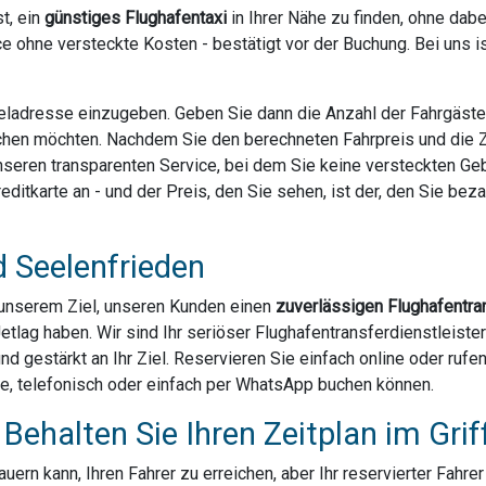
t, ein
günstiges Flughafentaxi
in Ihrer Nähe zu finden, ohne dab
e ohne versteckte Kosten - bestätigt vor der Buchung. Bei uns 
Zieladresse einzugeben. Geben Sie dann die Anzahl der Fahrgäst
chen möchten. Nachdem Sie den berechneten Fahrpreis und die Za
 unseren transparenten Service, bei dem Sie keine versteckten G
ditkarte an - und der Preis, den Sie sehen, ist der, den Sie bezahl
d Seelenfrieden
u unserem Ziel, unseren Kunden einen
zuverlässigen Flughafentra
Jetlag haben. Wir sind Ihr seriöser Flughafentransferdienstleis
und gestärkt an Ihr Ziel. Reservieren Sie einfach online oder ruf
ne, telefonisch oder einfach per WhatsApp buchen können.
Behalten Sie Ihren Zeitplan im Grif
ern kann, Ihren Fahrer zu erreichen, aber Ihr reservierter Fahre