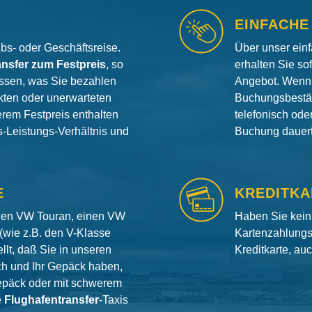
EINFACHE
aubs- oder Geschäftsreise.
Über unser ein
ansfer zum Festpreis
, so
erhalten Sie so
ssen, was Sie bezahlen
Angebot. Wenn 
ten oder unerwarteten
Buchungsbestät
erem Festpreis enthalten
telefonisch od
is-Leistungs-Verhältnis und
Buchung dauert 
E
KREDITKA
inen VW Touran, einen VW
Haben Sie kein
(wie z.B. den V-Klasse
Kartenzahlungs
llt, daß Sie in unseren
Kreditkarte, au
ch und Ihr Gepäck haben,
gepäck oder mit schwerem
e
Flughafentransfer
-Taxis