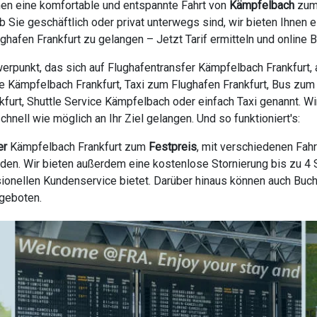
nen eine komfortable und entspannte Fahrt von
Kämpfelbach
zu
 Sie geschäftlich oder privat unterwegs sind, wir bieten Ihnen
afen Frankfurt zu gelangen – Jetzt Tarif ermitteln und online 
erpunkt, das sich auf Flughafentransfer Kämpfelbach Frankfurt,
le Kämpfelbach Frankfurt, Taxi zum Flughafen Frankfurt, Bus zum 
nkfurt, Shuttle Service Kämpfelbach oder einfach Taxi genannt. W
nell wie möglich an Ihr Ziel gelangen. Und so funktioniert's:
er
Kämpfelbach Frankfurt zum
Festpreis
, mit verschiedenen Fah
en. Wir bieten außerdem eine kostenlose Stornierung bis zu 4 S
ionellen Kundenservice bietet. Darüber hinaus können auch Buc
ngeboten.