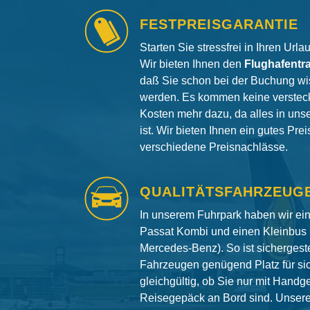
FESTPREISGARANTIE
Starten Sie stressfrei in Ihren Url
Wir bieten Ihnen den
Flughafentr
daß Sie schon bei der Buchung wi
werden. Es kommen keine versteck
Kosten mehr dazu, da alles in uns
ist. Wir bieten Ihnen ein gutes Pre
verschiedene Preisnachlässe.
QUALITÄTSFAHRZEUG
In unserem Fuhrpark haben wir e
Passat Kombi und einen Kleinbus 
Mercedes-Benz). So ist sichergeste
Fahrzeugen genügend Platz für si
gleichgültig, ob Sie nur mit Hand
Reisegepäck an Bord sind. Unser