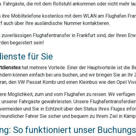
da: Fahrgäste, die mit dem Rollstuhl ankommen oder nicht mehr la
ihre Mobiltelefone kostenlos mit dem WLAN am Flughafen Frank
f auch über Ihre ausländische Nummer kontaktieren.
uverlässigen Flughafentransfer in Frankfurt sind, der Ihren Erwa
rden begeistert sein!
ienste für Sie
rtdienstes
hat mehrere Vorteile. Einer der Hauptvorteile ist die 
dern können einfach bei uns buchen, und wir bringen Sie an Ihr Z
ran, den VW Passat Kombi und einen Kleinbus wie den Opel Vivar
ere Möglichkeit, zum und vom Flughafen zu reisen. Wir verfügen ü
t unserer Fahrgäste gewährleisten. Unsere Flughafentransferdien
rmeiden und Sie in Echtzeit über den Status Ihres Fluges infor
reundlicher Fahrer Sie sicher und bequem zu Ihrem Ziel in Kämpf
g: So funktioniert unser Buchung