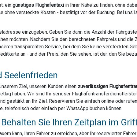
t, ein
günstiges Flughafentaxi
in Ihrer Nähe zu finden, ohne dab
e ohne versteckte Kosten - bestätigt vor der Buchung. Bei uns 
Zieladresse einzugeben. Geben Sie dann die Anzahl der Fahrgäst
chen möchten. Nachdem Sie den berechneten Fahrpreis und die Za
 unseren transparenten Service, bei dem Sie keine versteckten G
ditkarte an - und der Preis, den Sie sehen, ist der, den Sie bezahl
d Seelenfrieden
u unserem Ziel, unseren Kunden einen
zuverlässigen Flughafentra
Jetlag haben. Wir sind Ihr seriöser Flughafentransferdienstleis
und gestärkt an Ihr Ziel. Reservieren Sie einfach online oder ruf
ne, telefonisch oder einfach per WhatsApp buchen können.
Behalten Sie Ihren Zeitplan im Grif
ern kann, Ihren Fahrer zu erreichen, aber Ihr reservierter Fahre