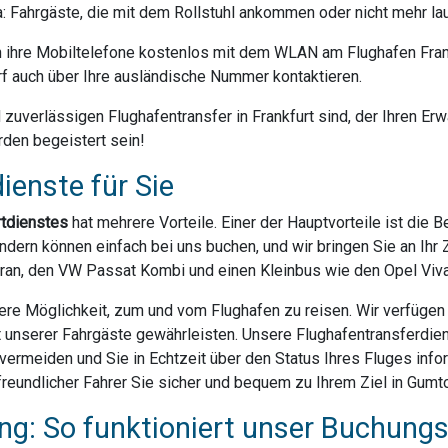
da: Fahrgäste, die mit dem Rollstuhl ankommen oder nicht mehr la
ihre Mobiltelefone kostenlos mit dem WLAN am Flughafen Frank
f auch über Ihre ausländische Nummer kontaktieren.
uverlässigen Flughafentransfer in Frankfurt sind, der Ihren Erwa
rden begeistert sein!
ienste für Sie
rtdienstes
hat mehrere Vorteile. Einer der Hauptvorteile ist die 
dern können einfach bei uns buchen, und wir bringen Sie an Ihr Z
ran, den VW Passat Kombi und einen Kleinbus wie den Opel Vivar
ere Möglichkeit, zum und vom Flughafen zu reisen. Wir verfügen ü
t unserer Fahrgäste gewährleisten. Unsere Flughafentransferdien
rmeiden und Sie in Echtzeit über den Status Ihres Fluges infor
reundlicher Fahrer Sie sicher und bequem zu Ihrem Ziel in Gumt
g: So funktioniert unser Buchung