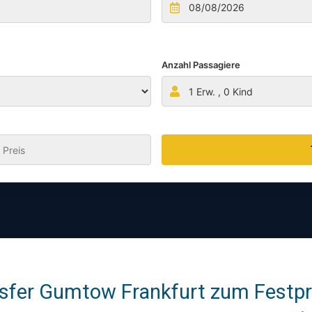
Anzahl Passagiere
1
Erw. ,
0
Kind
:
sfer Gumtow Frankfurt zum Festpre