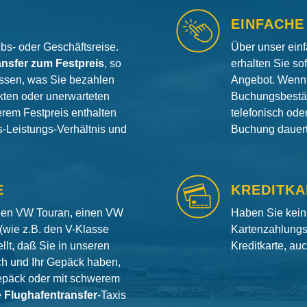
EINFACHE
aubs- oder Geschäftsreise.
Über unser ein
ansfer zum Festpreis
, so
erhalten Sie so
ssen, was Sie bezahlen
Angebot. Wenn 
ten oder unerwarteten
Buchungsbestät
erem Festpreis enthalten
telefonisch od
is-Leistungs-Verhältnis und
Buchung dauert 
E
KREDITKA
inen VW Touran, einen VW
Haben Sie kein
(wie z.B. den V-Klasse
Kartenzahlungs
llt, daß Sie in unseren
Kreditkarte, au
ch und Ihr Gepäck haben,
gepäck oder mit schwerem
e
Flughafentransfer
-Taxis