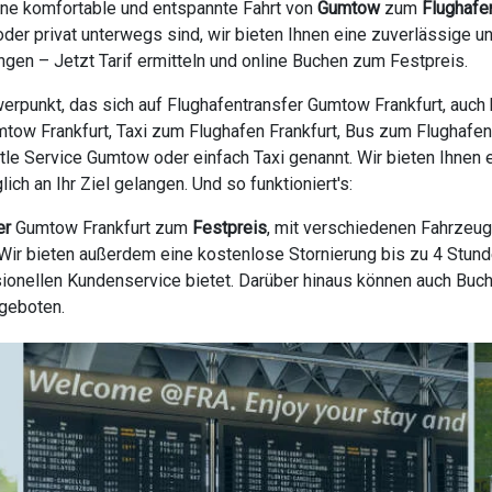
ine komfortable und entspannte Fahrt von
Gumtow
zum
Flughafen
oder privat unterwegs sind, wir bieten Ihnen eine zuverlässige
gen – Jetzt Tarif ermitteln und online Buchen zum Festpreis.
erpunkt, das sich auf Flughafentransfer Gumtow Frankfurt, auch
mtow Frankfurt, Taxi zum Flughafen Frankfurt, Bus zum Flughafen 
uttle Service Gumtow oder einfach Taxi genannt. Wir bieten Ihnen
h an Ihr Ziel gelangen. Und so funktioniert's:
er
Gumtow Frankfurt zum
Festpreis
, mit verschiedenen Fahrzeug
ir bieten außerdem eine kostenlose Stornierung bis zu 4 Stunde
ionellen Kundenservice bietet. Darüber hinaus können auch Buc
ngeboten.