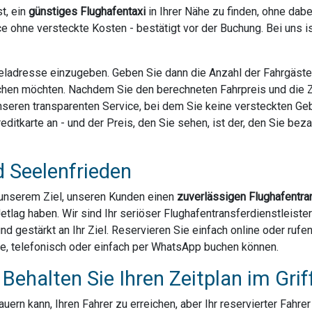
t, ein
günstiges Flughafentaxi
in Ihrer Nähe zu finden, ohne dab
e ohne versteckte Kosten - bestätigt vor der Buchung. Bei uns 
Zieladresse einzugeben. Geben Sie dann die Anzahl der Fahrgäst
chen möchten. Nachdem Sie den berechneten Fahrpreis und die Za
 unseren transparenten Service, bei dem Sie keine versteckten G
ditkarte an - und der Preis, den Sie sehen, ist der, den Sie bezahl
d Seelenfrieden
u unserem Ziel, unseren Kunden einen
zuverlässigen Flughafentra
Jetlag haben. Wir sind Ihr seriöser Flughafentransferdienstleis
und gestärkt an Ihr Ziel. Reservieren Sie einfach online oder ruf
ne, telefonisch oder einfach per WhatsApp buchen können.
Behalten Sie Ihren Zeitplan im Grif
ern kann, Ihren Fahrer zu erreichen, aber Ihr reservierter Fahre