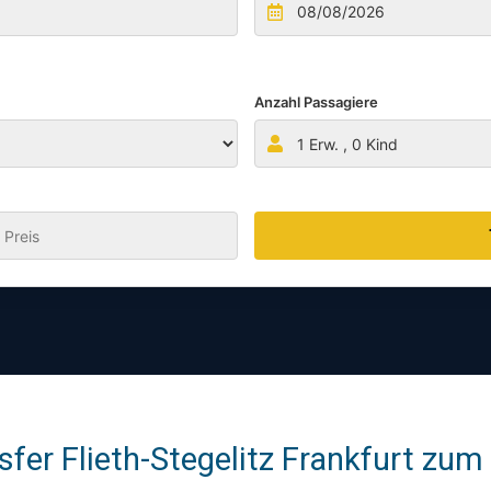
Anzahl Passagiere
1
Erw. ,
0
Kind
:
fer Flieth-Stegelitz Frankfurt zum 