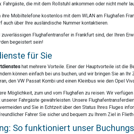
da: Fahrgäste, die mit dem Rollstuhl ankommen oder nicht mehr la
ihre Mobiltelefone kostenlos mit dem WLAN am Flughafen Frank
f auch über Ihre ausländische Nummer kontaktieren.
uverlässigen Flughafentransfer in Frankfurt sind, der Ihren Erwa
rden begeistert sein!
ienste für Sie
rtdienstes
hat mehrere Vorteile. Einer der Hauptvorteile ist die 
dern können einfach bei uns buchen, und wir bringen Sie an Ihr Z
ran, den VW Passat Kombi und einen Kleinbus wie den Opel Vivar
ere Möglichkeit, zum und vom Flughafen zu reisen. Wir verfügen ü
t unserer Fahrgäste gewährleisten. Unsere Flughafentransferdien
rmeiden und Sie in Echtzeit über den Status Ihres Fluges infor
eundlicher Fahrer Sie sicher und bequem zu Ihrem Ziel in Flieth-
g: So funktioniert unser Buchung