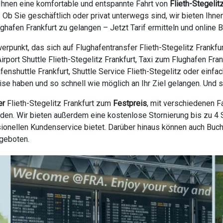
Ihnen eine komfortable und entspannte Fahrt von
Flieth-Stegelit
. Ob Sie geschäftlich oder privat unterwegs sind, wir bieten Ih
afen Frankfurt zu gelangen – Jetzt Tarif ermitteln und online 
rpunkt, das sich auf Flughafentransfer Flieth-Stegelitz Frankfu
 Airport Shuttle Flieth-Stegelitz Frankfurt, Taxi zum Flughafen Fra
fenshuttle Frankfurt, Shuttle Service Flieth-Stegelitz oder einfa
e haben und so schnell wie möglich an Ihr Ziel gelangen. Und so
er
Flieth-Stegelitz Frankfurt zum
Festpreis
, mit verschiedenen F
en. Wir bieten außerdem eine kostenlose Stornierung bis zu 4 S
ionellen Kundenservice bietet. Darüber hinaus können auch Buc
ngeboten.