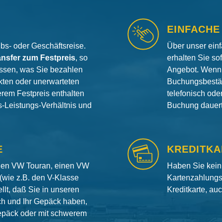
EINFACHE
aubs- oder Geschäftsreise.
Über unser ein
ansfer zum Festpreis
, so
erhalten Sie so
ssen, was Sie bezahlen
Angebot. Wenn 
ten oder unerwarteten
Buchungsbestät
erem Festpreis enthalten
telefonisch od
is-Leistungs-Verhältnis und
Buchung dauert 
E
KREDITKA
inen VW Touran, einen VW
Haben Sie kein
(wie z.B. den V-Klasse
Kartenzahlungs
llt, daß Sie in unseren
Kreditkarte, au
ch und Ihr Gepäck haben,
gepäck oder mit schwerem