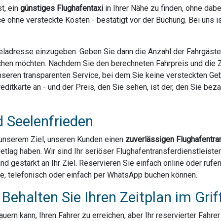
t, ein
günstiges Flughafentaxi
in Ihrer Nähe zu finden, ohne dab
e ohne versteckte Kosten - bestätigt vor der Buchung. Bei uns 
Zieladresse einzugeben. Geben Sie dann die Anzahl der Fahrgäst
chen möchten. Nachdem Sie den berechneten Fahrpreis und die Za
 unseren transparenten Service, bei dem Sie keine versteckten G
ditkarte an - und der Preis, den Sie sehen, ist der, den Sie bezahl
d Seelenfrieden
u unserem Ziel, unseren Kunden einen
zuverlässigen Flughafentra
etlag haben. Wir sind Ihr seriöser Flughafentransferdienstleiste
und gestärkt an Ihr Ziel. Reservieren Sie einfach online oder ruf
ne, telefonisch oder einfach per WhatsApp buchen können.
Behalten Sie Ihren Zeitplan im Grif
ern kann, Ihren Fahrer zu erreichen, aber Ihr reservierter Fahre