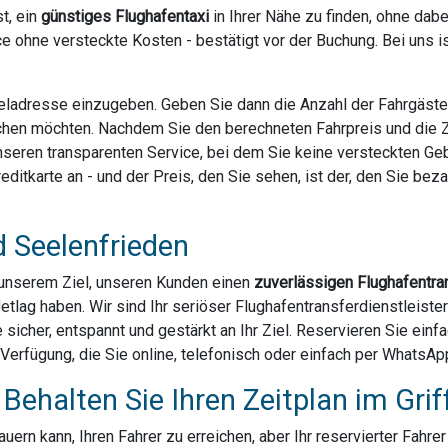
t, ein
günstiges Flughafentaxi
in Ihrer Nähe zu finden, ohne dab
e ohne versteckte Kosten - bestätigt vor der Buchung. Bei uns 
Zieladresse einzugeben. Geben Sie dann die Anzahl der Fahrgäst
chen möchten. Nachdem Sie den berechneten Fahrpreis und die Za
 unseren transparenten Service, bei dem Sie keine versteckten G
ditkarte an - und der Preis, den Sie sehen, ist der, den Sie bezahl
d Seelenfrieden
u unserem Ziel, unseren Kunden einen
zuverlässigen Flughafentra
Jetlag haben. Wir sind Ihr seriöser Flughafentransferdienstleist
 sicher, entspannt und gestärkt an Ihr Ziel. Reservieren Sie einf
Verfügung, die Sie online, telefonisch oder einfach per WhatsA
Behalten Sie Ihren Zeitplan im Grif
ern kann, Ihren Fahrer zu erreichen, aber Ihr reservierter Fahre