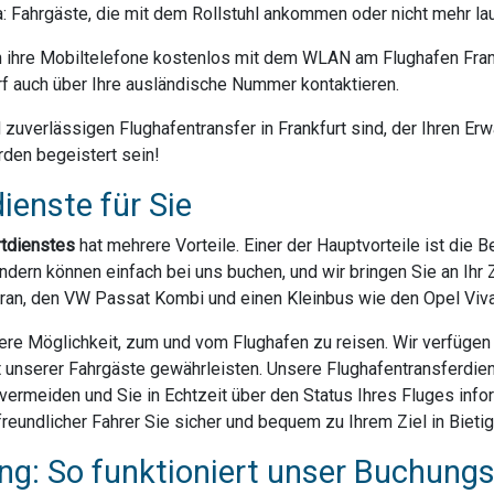
da: Fahrgäste, die mit dem Rollstuhl ankommen oder nicht mehr la
ihre Mobiltelefone kostenlos mit dem WLAN am Flughafen Frank
f auch über Ihre ausländische Nummer kontaktieren.
uverlässigen Flughafentransfer in Frankfurt sind, der Ihren Erwa
rden begeistert sein!
ienste für Sie
rtdienstes
hat mehrere Vorteile. Einer der Hauptvorteile ist die 
dern können einfach bei uns buchen, und wir bringen Sie an Ihr Z
ran, den VW Passat Kombi und einen Kleinbus wie den Opel Vivar
ere Möglichkeit, zum und vom Flughafen zu reisen. Wir verfügen ü
t unserer Fahrgäste gewährleisten. Unsere Flughafentransferdien
rmeiden und Sie in Echtzeit über den Status Ihres Fluges infor
reundlicher Fahrer Sie sicher und bequem zu Ihrem Ziel in Bieti
g: So funktioniert unser Buchung