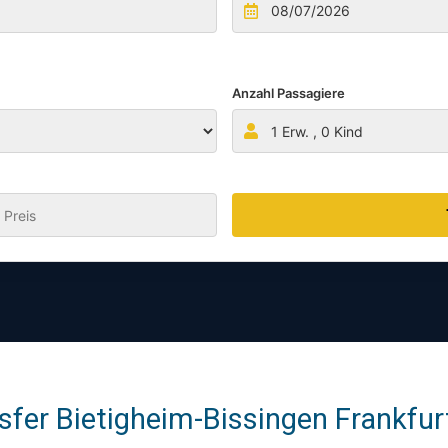
Anzahl Passagiere
1
Erw. ,
0
Kind
:
fer Bietigheim-Bissingen Frankfur