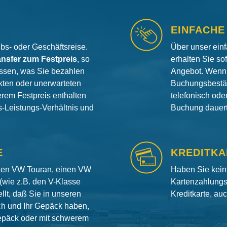
EINFACHE
aubs- oder Geschäftsreise.
Über unser ein
ansfer zum Festpreis
, so
erhalten Sie so
ssen, was Sie bezahlen
Angebot. Wenn 
ten oder unerwarteten
Buchungsbestät
erem Festpreis enthalten
telefonisch od
is-Leistungs-Verhältnis und
Buchung dauert 
E
KREDITKA
inen VW Touran, einen VW
Haben Sie kein
(wie z.B. den V-Klasse
Kartenzahlungs
llt, daß Sie in unseren
Kreditkarte, au
ch und Ihr Gepäck haben,
gepäck oder mit schwerem