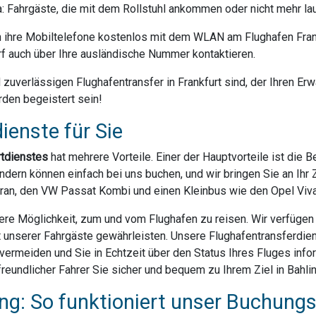
da: Fahrgäste, die mit dem Rollstuhl ankommen oder nicht mehr la
ihre Mobiltelefone kostenlos mit dem WLAN am Flughafen Frank
f auch über Ihre ausländische Nummer kontaktieren.
uverlässigen Flughafentransfer in Frankfurt sind, der Ihren Erwa
rden begeistert sein!
ienste für Sie
rtdienstes
hat mehrere Vorteile. Einer der Hauptvorteile ist die 
dern können einfach bei uns buchen, und wir bringen Sie an Ihr Z
ran, den VW Passat Kombi und einen Kleinbus wie den Opel Vivar
ere Möglichkeit, zum und vom Flughafen zu reisen. Wir verfügen ü
t unserer Fahrgäste gewährleisten. Unsere Flughafentransferdien
rmeiden und Sie in Echtzeit über den Status Ihres Fluges infor
eundlicher Fahrer Sie sicher und bequem zu Ihrem Ziel in Bahlin
g: So funktioniert unser Buchung