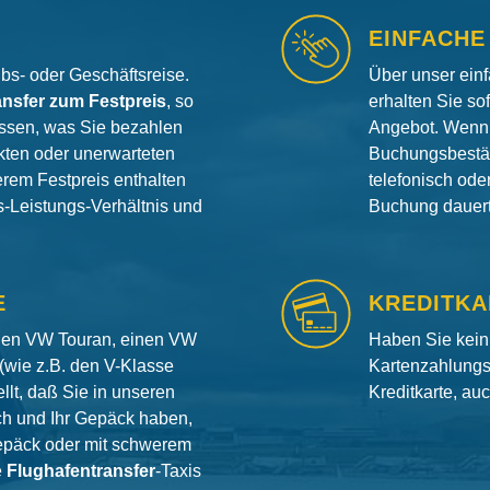
EINFACHE
aubs- oder Geschäftsreise.
Über unser ein
ansfer zum Festpreis
, so
erhalten Sie so
ssen, was Sie bezahlen
Angebot. Wenn 
ten oder unerwarteten
Buchungsbestät
erem Festpreis enthalten
telefonisch od
is-Leistungs-Verhältnis und
Buchung dauert 
E
KREDITKA
inen VW Touran, einen VW
Haben Sie kein
(wie z.B. den V-Klasse
Kartenzahlungs
llt, daß Sie in unseren
Kreditkarte, au
ch und Ihr Gepäck haben,
gepäck oder mit schwerem
e
Flughafentransfer
-Taxis