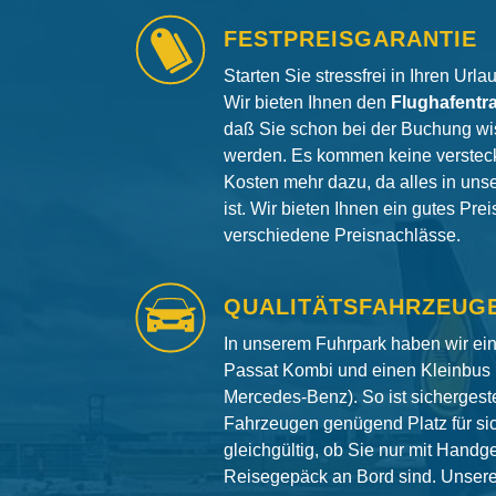
FESTPREISGARANTIE
Starten Sie stressfrei in Ihren Url
Wir bieten Ihnen den
Flughafentr
daß Sie schon bei der Buchung wi
werden. Es kommen keine versteck
Kosten mehr dazu, da alles in uns
ist. Wir bieten Ihnen ein gutes Pre
verschiedene Preisnachlässe.
QUALITÄTSFAHRZEUG
In unserem Fuhrpark haben wir e
Passat Kombi und einen Kleinbus 
Mercedes-Benz). So ist sichergeste
Fahrzeugen genügend Platz für si
gleichgültig, ob Sie nur mit Hand
Reisegepäck an Bord sind. Unser