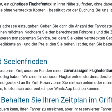
t, ein
günstiges Flughafentaxi
in Ihrer Nähe zu finden, ohne dab
e ohne versteckte Kosten - bestätigt vor der Buchung. Bei uns 
Zieladresse einzugeben. Geben Sie dann die Anzahl der Fahrgäst
chen möchten. Nachdem Sie den berechneten Fahrpreis und die Za
 unseren transparenten Service, bei dem Sie keine versteckten G
ditkarte an - und der Preis, den Sie sehen, ist der, den Sie bezahl
d Seelenfrieden
u unserem Ziel, unseren Kunden einen
zuverlässigen Flughafentra
Jetlag haben. Wir sind Ihr seriöser Flughafentransferdienstleist
und gestärkt an Ihr Ziel. Reservieren Sie einfach online oder ruf
ne, telefonisch oder einfach per WhatsApp buchen können.
Behalten Sie Ihren Zeitplan im Grif
ern kann, Ihren Fahrer zu erreichen, aber Ihr reservierter Fahre