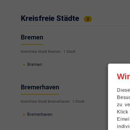
Kreisfreie Städte
2
Bremen
Kreisfreie Stadt Bremen · 1 Stadt
Bremen
Wi
Bremerhaven
Diese
Besuc
Kreisfreie Stadt Bremerhaven · 1 Stadt
zu ve
Klick
Bremerhaven
Einwi
indiv