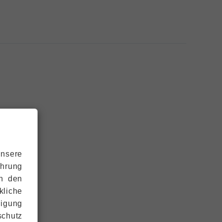
unsere
ahrung
ch den
kliche
ligung
schutz