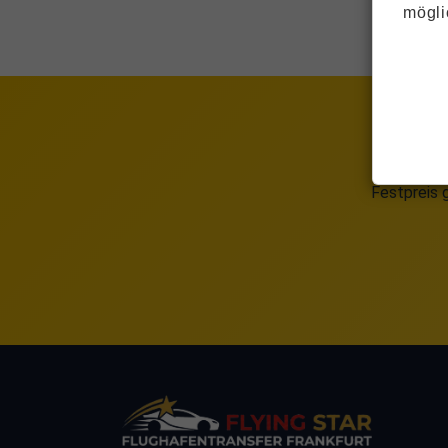
mögli
Festpreis g